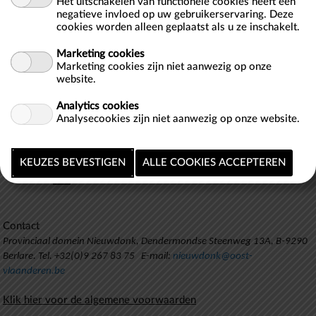
Het uitschakelen van functionele cookies heeft een
negatieve invloed op uw gebruikerservaring. Deze
cookies worden alleen geplaatst als u ze inschakelt.
Beste bezoeker,
Marketing cookies
Klik hieronder op 'zwemzone' voor tickets.
Marketing cookies zijn niet aanwezig op onze
website.
Sorteer:
Analytics cookies
Analysecookies zijn niet aanwezig op onze website.
OMSCHRIJVING
Geen artikelen gevonden
Items per pagina:
1
Contact
Provinciaal domein Nieuwdonk, Dendermondse Steenweg 13A, B-9290
Berlare. Tel. +32(0)9 267 83 75 E-mail:
nieuwdonk@oost-
vlaanderen.be
Klik hier voor de algemene voorwaarden