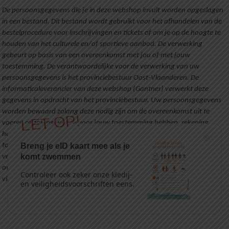
De persoonsgegevens die je in deze webshop invult worden opgeslagen
in een bestand. Dit bestand wordt gebruikt voor het afhandelen van de
bestelprocedure voor inschrijvingen en tickets of om je op de hoogte te
houden van het culturele en/of sportieve aanbod. De verwerking
gebeurt op basis van een overeenkomst met jou of met jouw
toestemming. De verantwoordelijke voor de verwerking van uw
persoonsgegevens is het provinciebestuur Oost-Vlaanderen. De
informaticaleverancier van deze webshop (Gantner) verwerkt deze
gegevens in opdracht van het provinciebestuur. Uw persoonsgegevens
worden bewaard zolang deze nodig zijn om de overeenkomst uit te
LET OP!
voeren of zolang wij hiervoor jouw toestemming hebben, rekening
houdend met wettelijke bewaartermijnen. Je hebt het recht om jouw
toestemming in te trekken, jouw gegevens in te zien of deze te laten
Breng je eID kaart mee als je
komt zwemmen
verbeteren of verwijderen. Je kunt onze contactgegevens en meer info
over de verwerking van jouw persoonsgegevens terugvinden
Controleer ook zeker onze kledij-
via
https://oost-vlaanderen.be/privacybeleid.html
.
en veiligheidsvoorschriften eens.
Cookies policy
v.8.5.2.4