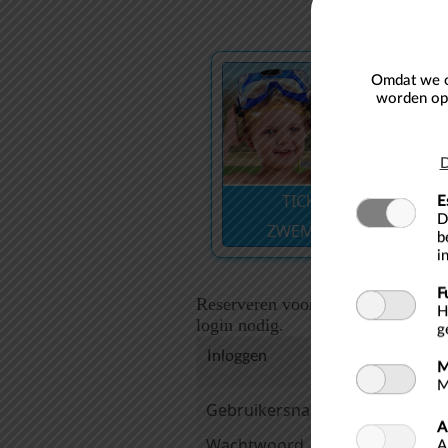
Omdat we o
worden opg
D
TICKETS
E
D
ZWEMZONE
b
i
F
Reserveren voor duiken, zeilen e
H
login nodig.
g
Inloggen
M
M
Gebruikersnaam
A
Wachtwoord
A