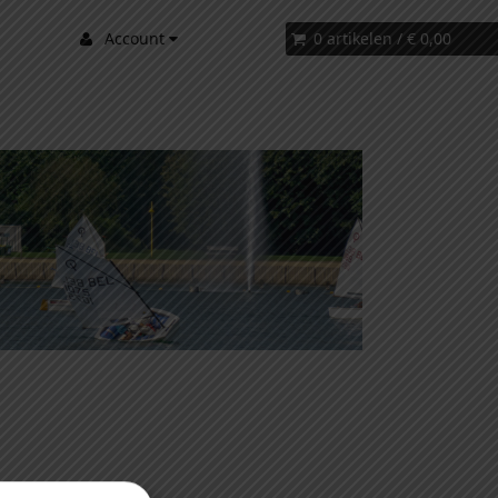
Account
0 artikelen
/
€ 0,00