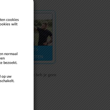
ten cookies
ookies wilt
TICKETS
een normaal
ACTIVITEITEN
een
te bezoekt.
r tickets zwemzone heb je geen
d op uw
schakelt.