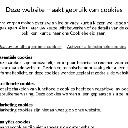
Deze website maakt gebruik van cookies
ns zorgen maken over uw online privacy, kunt u kiezen welke soor
eslagen. Als u later uw keuze wilt bewerken of de details van de c
bekijken, kunt u naar ons
Cookiebeleid
gaan.
eactiveer alle optionele cookies
Activeer alle optionele cookies
DUIKEN
OPENWATER-
ssentiële cookies
eze cookies zijn noodzakelijk voor puur technische redenen voor 
ZEILEN
ZWEMMEN
ezoek aan de website. Gezien de technische noodzaak geldt alleen 
nformatieplicht, en deze cookies worden geplaatst zodra u de websi
unctionele cookies
n openwaterzwemmen kan enkel door clubs met een login. Voo
et uitschakelen van functionele cookies heeft een negatieve invloe
ebruikerservaring. Deze cookies worden alleen geplaatst als u ze in
arketing cookies
arketing cookies zijn niet aanwezig op onze website.
nalytics cookies
nalysecookies zijn niet aanwezig op onze website.