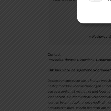
Onthoud mi
niet geschik
» Wachtwoord
Contact
Provinciaal domein Nieuwdonk, Dendermon
Klik hier voor de algemene voorwaar
De persoonsgegevens die je in deze websh
bestelprocedure voor inschrijvingen en ti
een overeenkomst met jou of met jouw to
Vlaanderen. De informaticaleverancier v
worden bewaard zolang deze nodig zijn om
bewaartermijnen. Je hebt het recht om jou